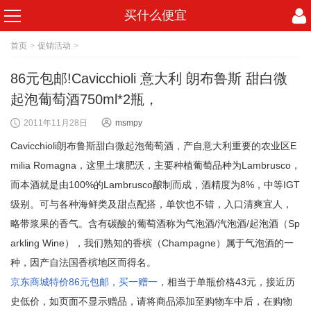
买什么便宜
首页
>
促销活动
>
86元包邮!Cavicchioli 意大利 朗布鲁斯 甜白微
起泡葡萄酒750ml*2瓶，
2011年11月28日
msmpy
Cavicchioli朗布鲁斯甜白微起泡葡萄酒，产自意大利重要的农业区E
milia Romagna，这里土壤肥沃，主要种植葡萄品种为Lambrusco，
而本酒就是由100%的Lambrusco酿制而成，酒精度为8%，中等IGT
级别。可与各种海鲜类及甜点配搭，单饮也不错，入口清爽宜人，
略带浆果的香气。含有碳酸的葡萄酒称为气泡酒/汽泡酒/起泡酒（Sp
arkling Wine），我们熟知的香槟（Champagne）属于气泡酒的一
种，因产自法国香槟地区而得名。
京东商城特价86元包邮，买一赠一
，相当于单瓶价格43元，接近历
史低价，如页面不显示赠品，请将商品添加至购物车中后，在购物