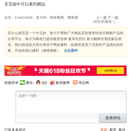
车页面中可以看到赠品
标签：
Cavicchioli
、
意大利
、
朗布鲁斯
、
葡萄酒
上一篇
下一篇:
19元!车德克（CEDEKE） 中号 超手感3D立体麂皮绒汽车方向盘套
买什么便宜是一个中立的，致力于帮助广大网友买到更有性价比网购产品的
分享平台，每天为网友们提供最受追捧 最具性价比 最大幅降价潮流新品资
讯。我们的信息大部分来自于网友爆料，如果您发现了优质的产品或好的价
格，不妨给我们爆料（谢绝商家）。
点此爆料
快捷登录:
微信
QQ
新浪微博
淘宝网
发表评论
已有
0
条评论
最新
最早
最佳