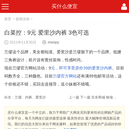
买什么便宜
首页
>
促销活动
>
白菜控：9元 爱里沙内裤 3色可选
2011年11月30日
msmpy
兰缪这个品牌，美女都知道。爱里沙是兰缪旗下的一个品牌。低腰
三角裤设计，前片设有蕾丝装饰，性感时尚。
现在兰缪官方网站活动：9
元，即可享受原价39的爱里沙内裤
。目前
码数齐全，三种颜色。目前
兰缪官方网站
还有满99包邮等活动，这
个价格还不错，买回去送领导，送小妹都不错哦。
标签：
兰缪
、
内裤
、
爱里沙
上一篇
下一篇:
京东商城 格瑞吉奥 全场2折起售 4折封顶！终极促销 限时抢！
买什么便宜是一个中立的，致力于帮助广大网友买到更有性价比网购产品的
分享平台，每天为网友们提供最受追捧 最具性价比 最大幅降价潮流新品资
讯。我们的信息大部分来自于网友爆料，如果您发现了优质的产品或好的价