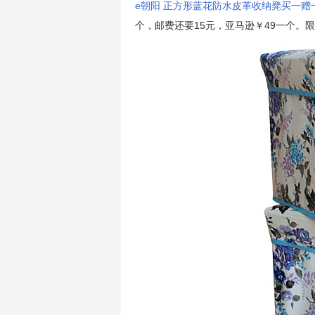
e朝阳 正方形蓝花防水皮革收纳凳买一赠一
个，邮费还要15元，亚马逊￥49一个。