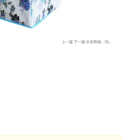
上一篇
下一篇:
京东商城：OLAY玉兰油多效修护霜 50g两件仅售150元！