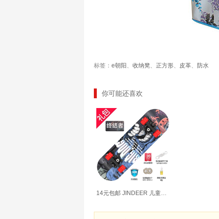
标签：
e朝阳
、
收纳凳
、
正方形
、
皮革
、
防水
你可能还喜欢
14元包邮 JINDEER 儿童四轮滑板 送轴承+润滑油+拆装工具