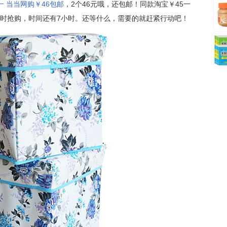
 当当网购￥46包邮
，2个46元哦，还包邮！同款淘宝￥45一
限时抢购，时间还有7小时。还等什么，需要的就赶紧行动吧！