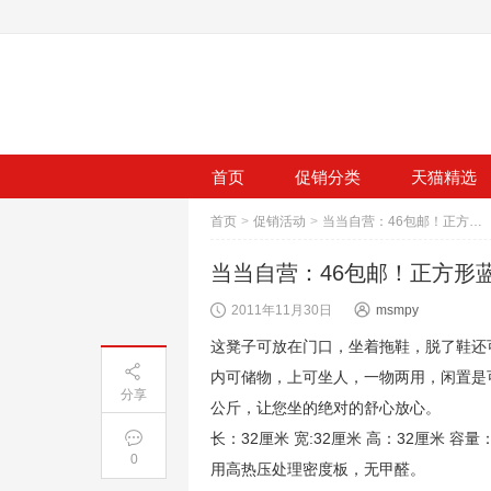
首页
促销分类
天猫精选
首页
>
促销活动
>
当当自营：46包邮！正方形蓝花防水皮革收纳凳买一赠一
当当自营：46包邮！正方形
2011年11月30日
msmpy
这凳子可放在门口，坐着拖鞋，脱了鞋还
内可储物，上可坐人，一物两用，闲置是
分享
公斤，让您坐的绝对的舒心放心。
长：32厘米 宽:32厘米 高：32厘米 
0
用高热压处理密度板，无甲醛。