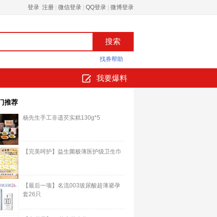
登录 注册
|
微信登录
|
QQ登录
|
微博登录
找券帮助
我要爆料
门推荐
杨先生手工非遗芡实糕130g*5
【完美呵护】益生菌极薄医护级卫生巾
【最后一项】名流003玻尿酸超薄避孕
套26只