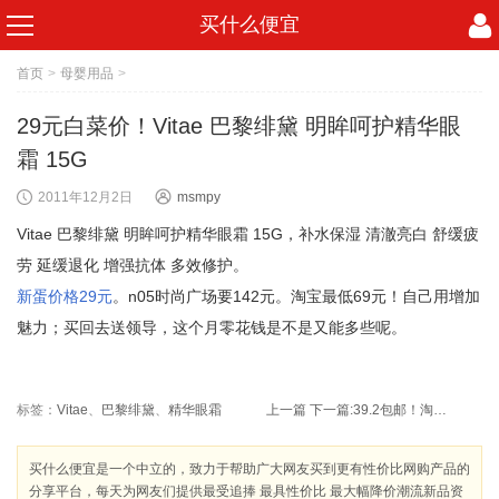
买什么便宜
首页
>
母婴用品
>
29元白菜价！Vitae 巴黎绯黛 明眸呵护精华眼
霜 15G
2011年12月2日
msmpy
Vitae 巴黎绯黛 明眸呵护精华眼霜 15G，补水保湿 清澈亮白 舒缓疲
劳 延缓退化 增强抗体 多效修护。
新蛋价格29元
。n05时尚广场要142元。淘宝最低69元！自己用增加
魅力；买回去送领导，这个月零花钱是不是又能多些呢。
标签：
Vitae
、
巴黎绯黛
、
精华眼霜
上一篇
下一篇:
39.2包邮！淘宝vip特供 百纳海正品男士手表 个性男款手表 真皮皮带表
买什么便宜是一个中立的，致力于帮助广大网友买到更有性价比网购产品的
分享平台，每天为网友们提供最受追捧 最具性价比 最大幅降价潮流新品资