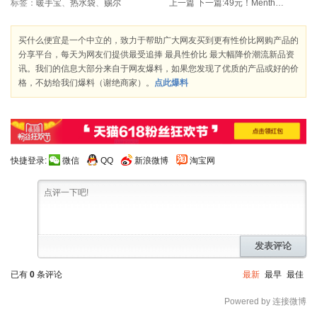
标签：
暖手宝
、
热水袋
、
赐尔
上一篇
下一篇:
49元！Mentholatum曼秀雷敦 肌研 极润保湿化妆水100ml
买什么便宜是一个中立的，致力于帮助广大网友买到更有性价比网购产品的
分享平台，每天为网友们提供最受追捧 最具性价比 最大幅降价潮流新品资
讯。我们的信息大部分来自于网友爆料，如果您发现了优质的产品或好的价
格，不妨给我们爆料（谢绝商家）。
点此爆料
快捷登录:
微信
QQ
新浪微博
淘宝网
发表评论
已有
0
条评论
最新
最早
最佳
Powered by 连接微博