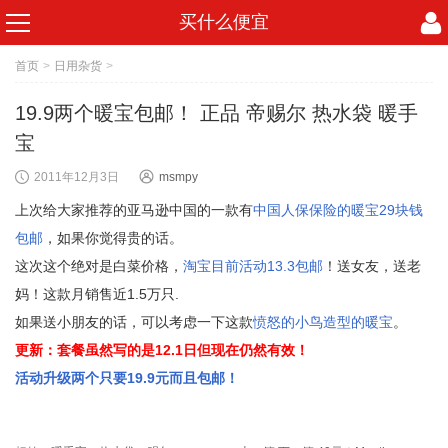
买什么便宜
首页
>
日用杂货
>
19.9两个暖宝包邮！ 正品 帝赐尔 热水袋 暖手
宝
2011年12月3日
msmpy
上次给大家推荐的亚马逊中国的一款有
中国人保保险的暖宝29块钱
包邮
，如果你觉得贵的话。
这次这个绝对是白菜价格，
淘宝目前活动13.3包邮
！送女友，送老
妈！这款月销售近1.5万只.
如果送小朋友的话，可以考虑一下这款
愤怒的小鸟造型的暖宝
。
更新：套餐虽然写的是12.1日但现在仍然有效
！
活动升级两个只要19.9元而且包邮！