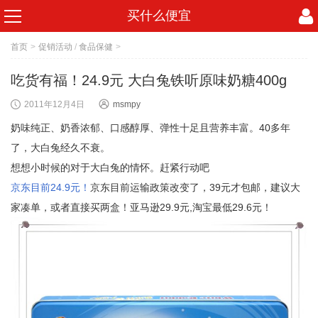
买什么便宜
首页
>
促销活动
/
食品保健
>
吃货有福！24.9元 大白兔铁听原味奶糖400g
2011年12月4日
msmpy
奶味纯正、奶香浓郁、口感醇厚、弹性十足且营养丰富。40多年
了，大白兔经久不衰。
想想小时候的对于大白兔的情怀。赶紧行动吧
京东目前24.9元！
京东目前运输政策改变了，39元才包邮，建议大
家凑单，或者直接买两盒！亚马逊29.9元,淘宝最低29.6元！