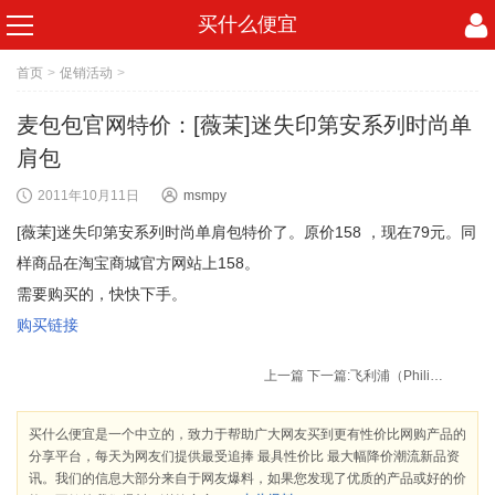
买什么便宜
首页
>
促销活动
>
麦包包官网特价：[薇茉]迷失印第安系列时尚单
肩包
2011年10月11日
msmpy
[薇茉]迷失印第安系列时尚单肩包特价了。原价158 ，现在79元。同
样商品在淘宝商城官方网站上158。
需要购买的，快快下手。
购买链接
上一篇
下一篇:
飞利浦（Philips） HP4931 电吹风 + HP8600 卷发造型器
买什么便宜是一个中立的，致力于帮助广大网友买到更有性价比网购产品的
分享平台，每天为网友们提供最受追捧 最具性价比 最大幅降价潮流新品资
讯。我们的信息大部分来自于网友爆料，如果您发现了优质的产品或好的价