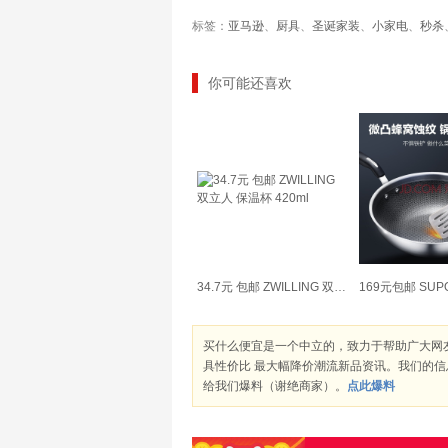
标签：
亚马逊
、
厨具
、
圣诞家装
、
小家电
、
秒杀
你可能还喜欢
34.7元 包邮 ZWILLING 双立人 保温杯 420ml
买什么便宜是一个中立的，致力于帮助广大网
具性价比 最大幅降价潮流新品资讯。我们的
给我们爆料（谢绝商家）。
点此爆料