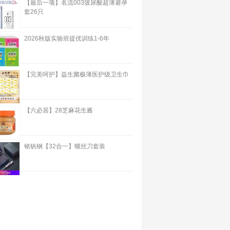
【最后一项】名流003玻尿酸超薄避孕
套26只
2026秋版实验班提优训练1-6年
【完美呵护】益生菌极薄医护级卫生巾
【六必居】28芝麻花生酱
铭钒钢【32合一】螺丝刀套装