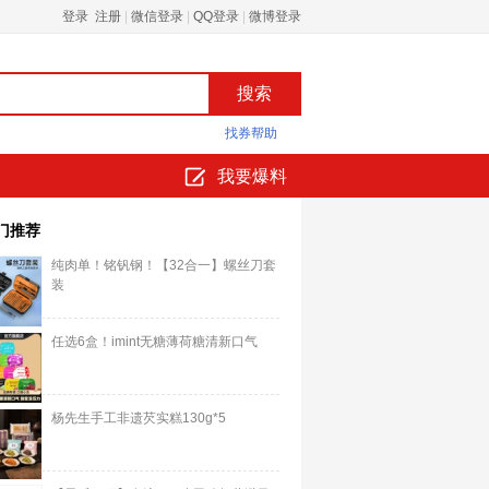
登录 注册
|
微信登录
|
QQ登录
|
微博登录
找券帮助
我要爆料
门推荐
纯肉单！铭钒钢！【32合一】螺丝刀套
装
任选6盒！imint无糖薄荷糖清新口气
杨先生手工非遗芡实糕130g*5