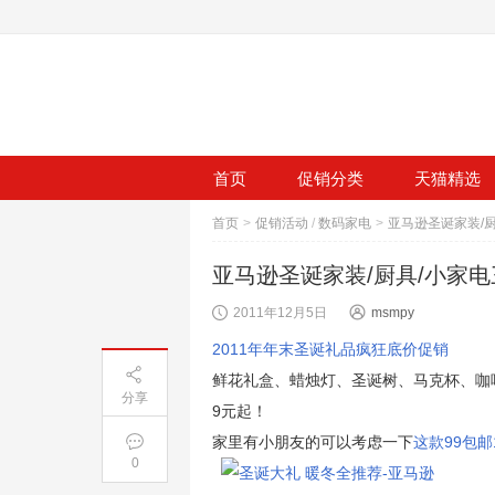
首页
促销分类
天猫精选
首页
>
促销活动
/
数码家电
>
亚马逊圣诞家装/厨具/小家电
2011年12月5日
msmpy
2011年年末圣诞礼品疯狂底价促销
鲜花礼盒、蜡烛灯、圣诞树、马克杯、咖啡
分享
9元起！
家里有小朋友的可以考虑一下
这款99包邮
0