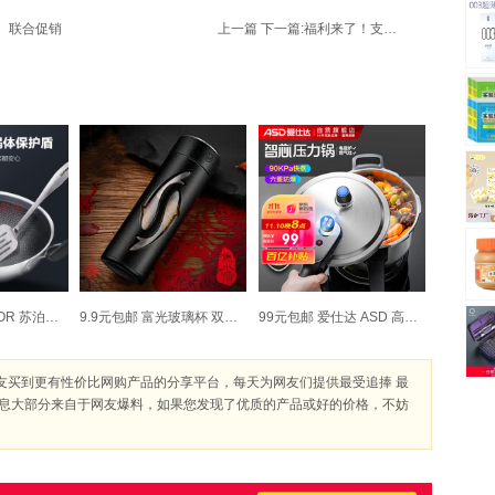
、
联合促销
上一篇
下一篇:
福利来了！支付宝金账户 联合登陆 大众点评团 赠20元优惠券
169元包邮 SUPOR 苏泊尔 不锈钢不粘炒锅 32CM
9.9元包邮 富光玻璃杯 双层玻璃杯花茶杯 40 0ml
99元包邮 爱仕达 ASD 高压锅304不锈钢5.5L
友买到更有性价比网购产品的分享平台，每天为网友们提供最受追捧 最
信息大部分来自于网友爆料，如果您发现了优质的产品或好的价格，不妨