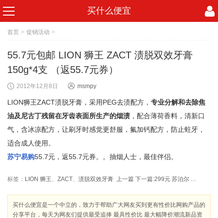
买什么便宜
首页
>
促销活动
>
55.7元包邮 LION 狮王 ZACT 渍脱双效牙膏
150g*4支 （返55.7元券）
2012年12月8日
msmpy
LION狮王ZACT渍脱牙膏，采用PEG去渍配方，
专业分解和去除焦
油及尼古丁残留在牙齿表面所生产的烟渍
，配合薄荷香料，清新口
气，含冰凉配方，让刷牙时感觉更舒服，氟加钙配方，防止蛀牙，
适合成人使用。
苏宁易购
55.7元，返55.7元券。。抽烟人士，最佳伴侣。
标签：
LION 狮王
、
ZACT
、
渍脱双效牙膏
上一篇
下一篇:
299元 苏泊尔 电蒸锅Z06FA2A-S2 （返299元券）
买什么便宜是一个中立的，致力于帮助广大网友买到更有性价比网购产品的
分享平台，每天为网友们提供最受追捧 最具性价比 最大幅降价潮流新品资