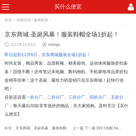
买什么便宜
首页
>
促销活动
/
服饰鞋包
>
京东商城 圣诞风暴！服装鞋帽全场1折起！
2011年12月6日
msmpy
即日起到12月8日，京东商城服装全场1折起！
时尚女装，精品男装，品质鞋靴、精美箱包、运动休闲服饰折扣多
多！回馈不断！还有笔记本电脑、数码相机、手机家电等品类折扣
促销等你来！这个圣诞，最给力的促销只在京东商城！赶快行动
吧！
目前还设置
一折分厂
、
二折分厂
、
三折分厂
、
四折分厂
、
五折分
厂
；每天爆出30款非常低价的物品，共大家抢购。及时关注【买什
么便宜】
标签：
京东商城
、
圣诞风暴
、
服装鞋帽
上一篇
下一篇:
399.5包邮 Newsmy纽曼 S790 4G GPS导航仪 黑色 7英寸