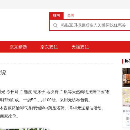
站内
全网
京东精选
京东双11
天猫双11
热
0袋
光.徐长卿.白选皮.蛇床子.地决籽.白矾等天然药物按照中医“君.
碎精制而成。一袋5G，共100袋。采用无纺布包装。
草木香藏药治脚气臭痒泡脚中药足浴药。满40元送精油活动。
系商家改价。