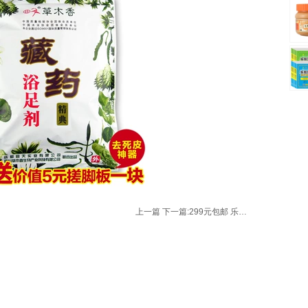
上一篇
下一篇:
299元包邮 乐扣乐扣 E-COOK sophia系列汤奶蒸屉三件套锅LEK3242s 参加满399减100元活动