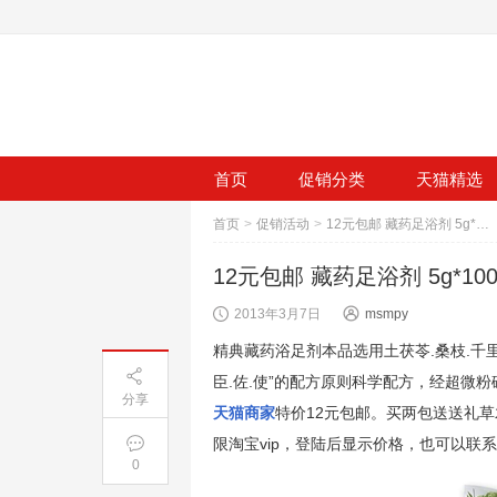
首页
促销分类
天猫精选
首页
>
促销活动
>
12元包邮 藏药足浴剂 5g*100袋
12元包邮 藏药足浴剂 5g*10
2013年3月7日
msmpy
精典藏药浴足剂本品选用土茯苓.桑枝.千里
臣.佐.使”的配方原则科学配方，经超微粉
分享
天猫商家
特价12元包邮。买两包送送礼
限淘宝vip，登陆后显示价格，也可以联
0