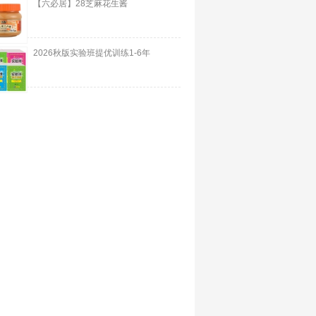
【六必居】28芝麻花生酱
2026秋版实验班提优训练1-6年