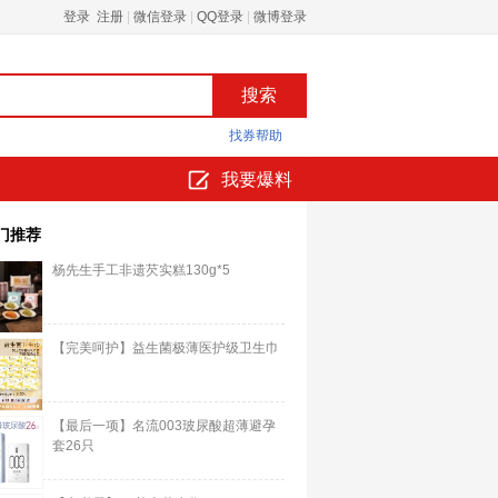
登录 注册
|
微信登录
|
QQ登录
|
微博登录
找券帮助
我要爆料
门推荐
杨先生手工非遗芡实糕130g*5
【完美呵护】益生菌极薄医护级卫生巾
【最后一项】名流003玻尿酸超薄避孕
套26只