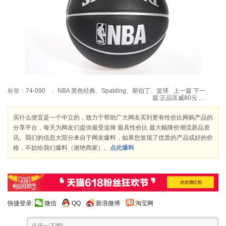
标签：
74-090
、
NBA 黑色经典
、
Spalding
、
斯伯丁
、
篮球
上一篇
下一
篇:
正品匡威80元 京东清仓 促销 匡威运动鞋
买什么便宜是一个中立的，致力于帮助广大网友买到更有性价比网购产品的
分享平台，每天为网友们提供最受追捧 最具性价比 最大幅降价潮流新品资
讯。我们的信息大部分来自于网友爆料，如果您发现了优质的产品或好的价
格，不妨给我们爆料（谢绝商家）。
点此爆料
快捷登录:
微信
QQ
新浪微博
淘宝网