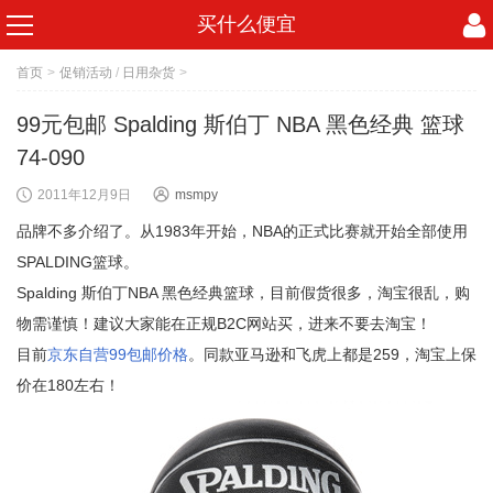
买什么便宜
首页
>
促销活动
/
日用杂货
>
99元包邮 Spalding 斯伯丁 NBA 黑色经典 篮球
74-090
2011年12月9日
msmpy
品牌不多介绍了。从1983年开始，NBA的正式比赛就开始全部使用
SPALDING篮球。
Spalding 斯伯丁NBA 黑色经典篮球，目前假货很多，淘宝很乱，购
物需谨慎！建议大家能在正规B2C网站买，进来不要去淘宝！
目前
京东自营99包邮价格
。同款亚马逊和飞虎上都是259，淘宝上保
价在180左右！