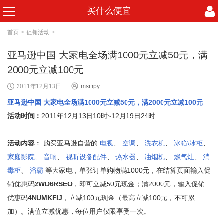
买什么便宜
首页
>
促销活动
>
亚马逊中国 大家电全场满1000元立减50元，满
2000元立减100元
2011年12月13日
msmpy
亚马逊中国 大家电全场满1000元立减50元，满2000元立减100元
活动时间：
2011年12月13日10时~12月19日24时
活动内容：
购买亚马逊自营的
电视
、
空调
、
洗衣机
、
冰箱\冰柜
、
家庭影院
、
音响
、
视听设备配件
、
热水器
、
油烟机
、
燃气灶
、
消
毒柜
、
浴霸
等大家电，单张订单购物满1000元，在结算页面输入促
销优惠码
2WD6RSEO
，即可立减50元现金；满2000元，输入促销
优惠码
4NUMKFIJ
，立减100元现金（最高立减100元，不可累
加）。满值立减优惠，每位用户仅限享受一次。