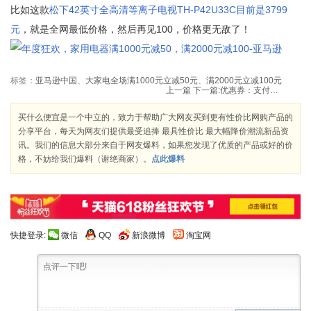
比如这款
松下42英寸全高清等离子电视TH-P42U33C目前是3799
元
，就是全网最低价格，然后再见100，价格更无敌了！
标签：
亚马逊中国
、
大家电全场满1000元立减50元
、
满2000元立减100元
上一篇
下一篇:
优惠券：支付宝 金账户 联合登陆 ihush 俏物悄语 赠15元无限制券
买什么便宜是一个中立的，致力于帮助广大网友买到更有性价比网购产品的
分享平台，每天为网友们提供最受追捧 最具性价比 最大幅降价潮流新品资
讯。我们的信息大部分来自于网友爆料，如果您发现了优质的产品或好的价
格，不妨给我们爆料（谢绝商家）。
点此爆料
快捷登录:
微信
QQ
新浪微博
淘宝网