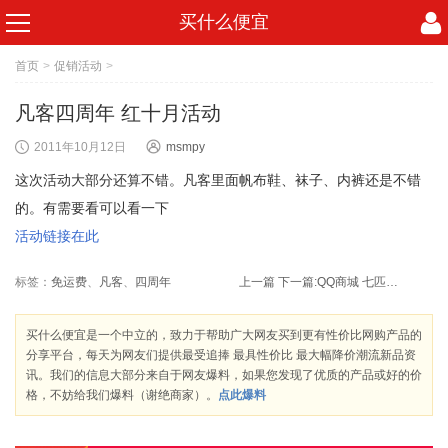
买什么便宜
首页
>
促销活动
>
凡客四周年 红十月活动
2011年10月12日
msmpy
这次活动大部分还算不错。凡客里面帆布鞋、袜子、内裤还是不错
的。有需要看可以看一下
活动链接在此
标签：
免运费
、
凡客
、
四周年
上一篇
下一篇:
QQ商城 七匹狼男裤现在特价49包邮
买什么便宜是一个中立的，致力于帮助广大网友买到更有性价比网购产品的
分享平台，每天为网友们提供最受追捧 最具性价比 最大幅降价潮流新品资
讯。我们的信息大部分来自于网友爆料，如果您发现了优质的产品或好的价
格，不妨给我们爆料（谢绝商家）。
点此爆料