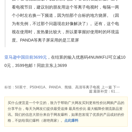
看电视节目，建议别的朋友用这个等离子电视时，每隔一两
个小时左右换一下频道，因为怕那个台标的地方烧屏。（因
为有先例，不过那个问题现在好像解决了）。还有，这个电
视在使用时，发热量比较大，所以要掌握好使用时的环境温
度。PANDA等离子屏采用的是三星屏
亚马逊中国目前3699元
，在结算的输入优惠码4NUMKFIJ可立减10
0元，3599包邮！同款京东上3699
标签：
50英寸
、
P50H01A
、
PANDA
、
熊猫
、
高清等离子电视
上一篇
下一
篇:
最新补货：61.9元江浙沪包邮 福临门 黄金产地 非转基因 玉米油 5L
买什么便宜是一个中立的，致力于帮助广大网友买到更有性价比网购产品的
分享平台，每天为网友们提供最受追捧 最具性价比 最大幅降价潮流新品资
讯。我们的信息大部分来自于网友爆料，如果您发现了优质的产品或好的价
格，不妨给我们爆料（谢绝商家）。
点此爆料