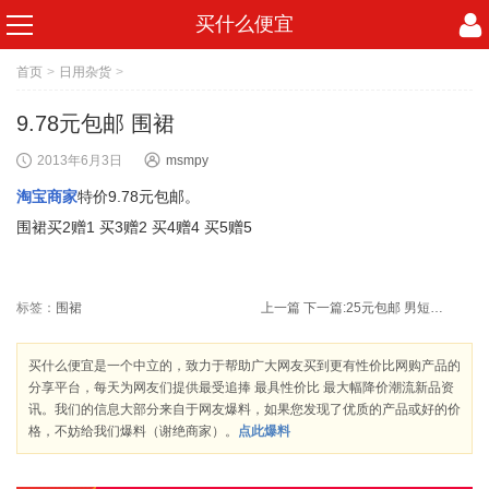
买什么便宜
首页
>
日用杂货
>
9.78元包邮 围裙
2013年6月3日
msmpy
淘宝商家
特价9.78元包邮。
围裙买2赠1 买3赠2 买4赠4 买5赠5
标签：
围裙
上一篇
下一篇:
25元包邮 男短袖格子衬衣
买什么便宜是一个中立的，致力于帮助广大网友买到更有性价比网购产品的
分享平台，每天为网友们提供最受追捧 最具性价比 最大幅降价潮流新品资
讯。我们的信息大部分来自于网友爆料，如果您发现了优质的产品或好的价
格，不妨给我们爆料（谢绝商家）。
点此爆料