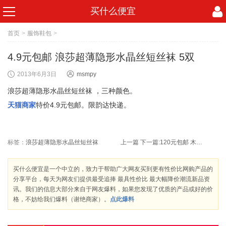
买什么便宜
首页
>
服饰鞋包
>
4.9元包邮 浪莎超薄隐形水晶丝短丝袜 5双
2013年6月3日
msmpy
浪莎超薄隐形水晶丝短丝袜 ，三种颜色。
天猫商家
特价4.9元包邮。限韵达快递。
标签：
浪莎超薄隐形水晶丝短丝袜
上一篇
下一篇:
120元包邮 木林森 单肩休闲斜挎包MC735F-2T
买什么便宜是一个中立的，致力于帮助广大网友买到更有性价比网购产品的
分享平台，每天为网友们提供最受追捧 最具性价比 最大幅降价潮流新品资
讯。我们的信息大部分来自于网友爆料，如果您发现了优质的产品或好的价
格，不妨给我们爆料（谢绝商家）。
点此爆料