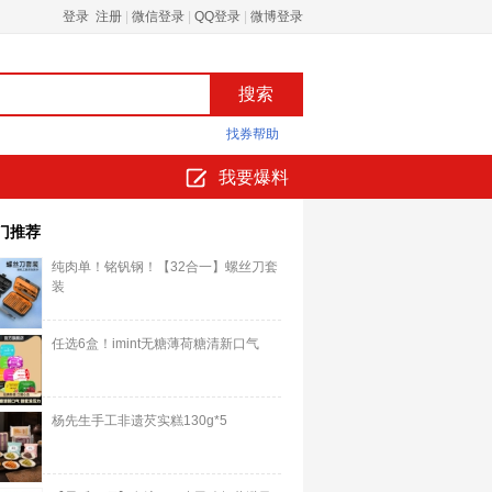
登录 注册
|
微信登录
|
QQ登录
|
微博登录
找券帮助
我要爆料
门推荐
纯肉单！铭钒钢！【32合一】螺丝刀套
装
任选6盒！imint无糖薄荷糖清新口气
杨先生手工非遗芡实糕130g*5