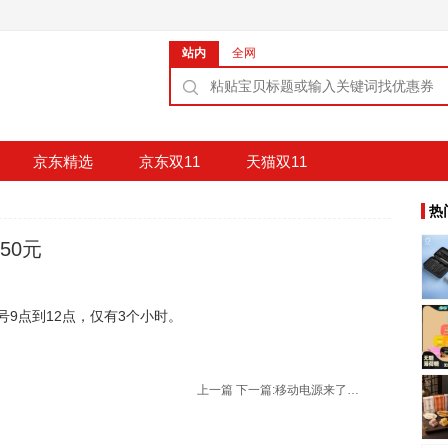
站内
全网
京东精选
京东双11
天猫双11
热
50元
9号9点到12点，仅有3个小时。
上一篇
下一篇:
移动电源来了：京东商城 华美 全场满199减100元