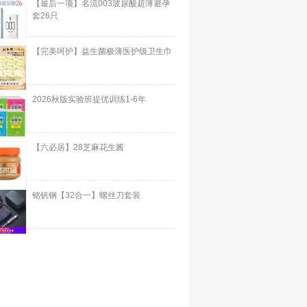
【最后一项】名流003玻尿酸超薄避孕
套26只
【完美呵护】益生菌极薄医护级卫生巾
2026秋版实验班提优训练1-6年
【六必居】28芝麻花生酱
铭钒钢【32合一】螺丝刀套装