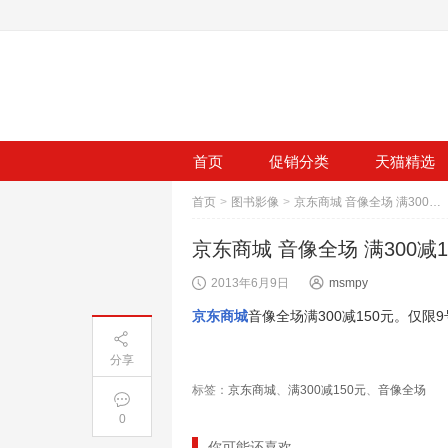
首页
促销分类
天猫精选
首页
>
图书影像
>
京东商城 音像全场 满300减150元
京东商城 音像全场 满300减1
2013年6月9日
msmpy
京东商城
音像全场满300减150元。仅限
分享
标签：
京东商城
、
满300减150元
、
音像全场
0
你可能还喜欢