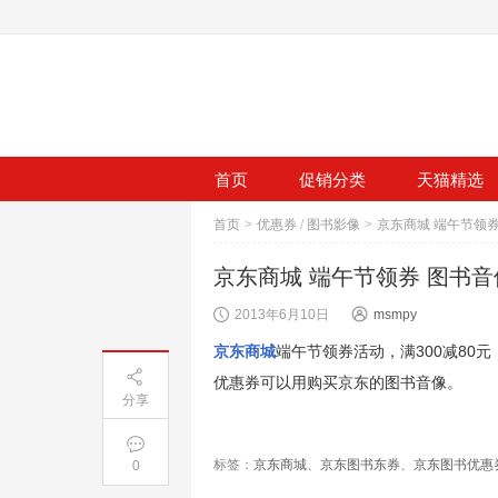
首页
促销分类
天猫精选
首页
>
优惠券
/
图书影像
>
京东商城 端午节领券 图书音像 
2013年6月10日
msmpy
京东商城
端午节领券活动，满300减80元
优惠券可以用购买京东的图书音像。
分享
标签：
京东商城
、
京东图书东券
、
京东图书优惠
0