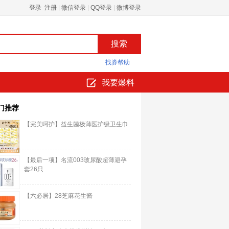
登录 注册
|
微信登录
|
QQ登录
|
微博登录
找券帮助
我要爆料
门推荐
【完美呵护】益生菌极薄医护级卫生巾
【最后一项】名流003玻尿酸超薄避孕
套26只
【六必居】28芝麻花生酱