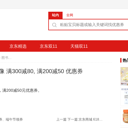
站内
全网
京东精选
京东双11
天猫双11
京东商城 端午节领券 图书音像 满300减80, 满200减50 优惠券
热
满300减80, 满200减50 优惠券
，满200减50元优惠券。
券
、
端午节领券
上一篇
下一篇:
京东商城 618家电专场 7天7夜7亿钜惠 京东生日券满3000减200