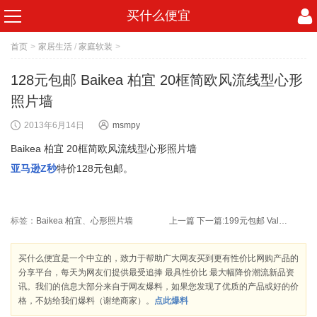
买什么便宜
首页
>
家居生活
/
家庭软装
>
128元包邮 Baikea 柏宜 20框简欧风流线型心形
照片墙
2013年6月14日
msmpy
Baikea 柏宜 20框简欧风流线型心形照片墙
亚马逊Z秒
特价128元包邮。
标签：
Baikea 柏宜
、
心形照片墙
上一篇
下一篇:
199元包邮 Valvoline MAX LIFE胜牌星冠合成机油SN 5W-30 3.78L 超值套装买一大送一小946ml*1桶
买什么便宜是一个中立的，致力于帮助广大网友买到更有性价比网购产品的
分享平台，每天为网友们提供最受追捧 最具性价比 最大幅降价潮流新品资
讯。我们的信息大部分来自于网友爆料，如果您发现了优质的产品或好的价
格，不妨给我们爆料（谢绝商家）。
点此爆料