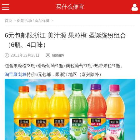
买什么便宜
首页
>
促销活动
/
食品保健
>
6元包邮限浙江 美汁源 果粒橙 圣诞缤纷组合
（6瓶、4口味）
2011年12月23日
msmpy
包含果粒橙*3瓶+滑粒葡萄*1瓶+爽粒葡萄*1瓶+热带果粒*1瓶。
淘宝聚划算
特价6元包邮，限浙江地区（嘉兴除外）