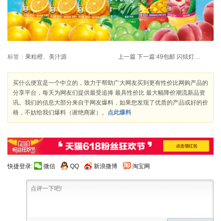
标签：
果粒橙
、
美汁源
上一篇
下一篇:
49包邮 闪炫灯饰 水晶台灯 卧室 床头灯 印花布罩台灯
买什么便宜是一个中立的，致力于帮助广大网友买到更有性价比网购产品的
分享平台，每天为网友们提供最受追捧 最具性价比 最大幅降价潮流新品资
讯。我们的信息大部分来自于网友爆料，如果您发现了优质的产品或好的价
格，不妨给我们爆料（谢绝商家）。
点此爆料
快捷登录:
微信
QQ
新浪微博
淘宝网