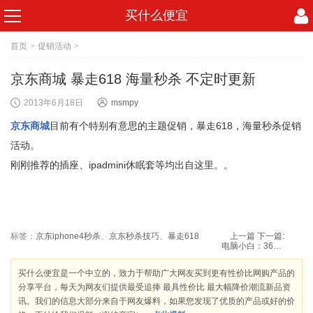
买什么便宜
首页
>
促销活动
>
京东商城 暴走618 海量秒杀 不定时更新
2013年6月18日
msmpy
京东商城
目前有个特别有意思的主题促销，暴走618，海量秒杀促销
活动。
刚刚推荐的插座、ipadmini休眠套等均出自这里。。
标签：
京东iphone4秒杀
、
京东秒杀技巧
、
暴走618
上一篇
下一篇:
电脑小白：360随身WIFI
买什么便宜是一个中立的，致力于帮助广大网友买到更有性价比网购产品的
分享平台，每天为网友们提供最受追捧 最具性价比 最大幅降价潮流新品资
讯。我们的信息大部分来自于网友爆料，如果您发现了优质的产品或好的价