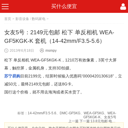
买什么便宜
首页
>
影音设备
/
数码家电
>
女友5号：2149元包邮 松下 单反相机 WEA-
GF5KGK-K 套机（14-42mm/F3.5-5.6）
2013年6月18日
msmpy
松下 单反相机 WEA-GF5KGK-K，1210万有效像素，3英寸大屏
幕，触控屏，金属机身，支持3D拍摄。
苏宁易购
目前2199元，结算时候输入优惠码“0000420130618”，立
减50元，最终2149元包邮，还送8G卡。
国行这个价格，就不用去海淘或者买水货了。
标签：
14-42mm/F3.5-5.6
、
DMC-GF5KG
、
WEA-GF5KG
、
WEA-
GF5KGK-K
、
女友5号
上一篇
下一篇:
13.8元包邮 电音DT2699G 电脑头戴式耳机 带麦克风