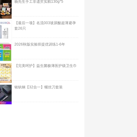
杨先生手工非遗芡实糕130g*5
【最后一项】名流003玻尿酸超薄避孕
套26只
2026秋版实验班提优训练1-6年
【完美呵护】益生菌极薄医护级卫生巾
铭钒钢【32合一】螺丝刀套装