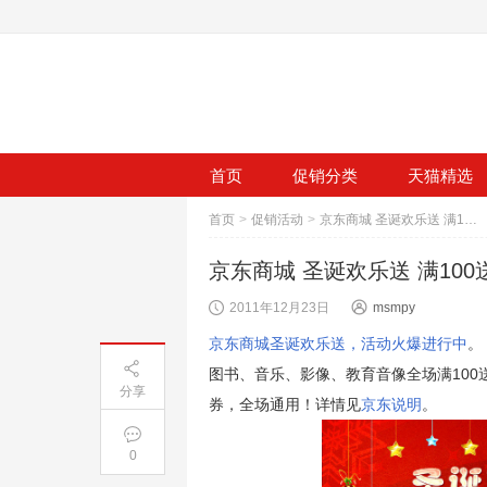
首页
促销分类
天猫精选
首页
>
促销活动
>
京东商城 圣诞欢乐送 满100送20 满200送40 多买多送
京东商城 圣诞欢乐送 满100送
2011年12月23日
msmpy
京东商城圣诞欢乐送，活动火爆进行中
。
图书、音乐、影像、教育音像全场满100送
分享
券，全场通用！详情见
京东说明
。
0