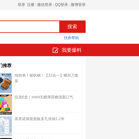
登录 注册
|
微信登录
|
QQ登录
|
微博登录
找券帮助
我要爆料
门推荐
纯肉单！铭钒钢！【32合一】螺丝刀套
装
任选6盒！imint无糖薄荷糖清新口气
喜美诺插座面板多孔排插1.2米