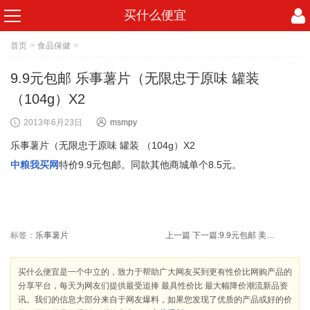
买什么便宜
首页
>
食品保健
>
9.9元包邮 乐事薯片（无限忠于原味 罐装
（104g）X2
2013年6月23日
msmpy
乐事薯片（无限忠于原味 罐装 （104g）X2
中粮我买网
特价9.9元包邮。同款其他商城单个8.5元。
标签：
乐事薯片
上一篇
下一篇:
9.9元包邮 美肤宝 男士焕能醒肤水120ml
买什么便宜是一个中立的，致力于帮助广大网友买到更有性价比网购产品的
分享平台，每天为网友们提供最受追捧 最具性价比 最大幅降价潮流新品资
讯。我们的信息大部分来自于网友爆料，如果您发现了优质的产品或好的价