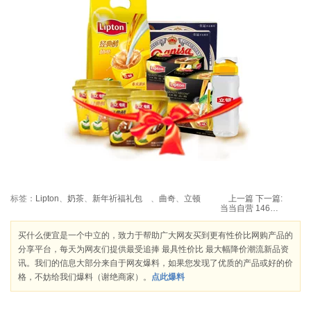
标签：
Lipton
、
奶茶
、
新年祈福礼包
、
曲奇
、
立顿
上一篇
下一篇:
当当自营 146包邮 九阳 料理榨汁机 JYZ-A561
买什么便宜是一个中立的，致力于帮助广大网友买到更有性价比网购产品的
分享平台，每天为网友们提供最受追捧 最具性价比 最大幅降价潮流新品资
讯。我们的信息大部分来自于网友爆料，如果您发现了优质的产品或好的价
格，不妨给我们爆料（谢绝商家）。
点此爆料