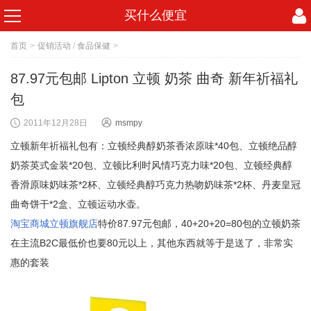
买什么便宜
首页
>
促销活动
/
食品保健
>
87.97元包邮 Lipton 立顿 奶茶 曲奇 新年祈福礼
包
2011年12月28日
msmpy
立顿新年祈福礼包有：立顿经典醇奶茶香浓原味*40包、立顿绝品醇
奶茶英式金装*20包、立顿比利时风情巧克力味*20包、立顿经典醇
香滑原味奶味茶*2杯、立顿经典醇巧克力热吻奶味茶*2杯、丹麦皇冠
曲奇饼干*2盒、立顿运动水壶。
淘宝商城立顿旗舰店
特价87.97元包邮，40+20+20=80包的立顿奶茶
在主流B2C最低价也要80元以上，其他东西就等于是送了，非常实
惠的套装