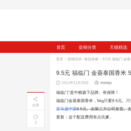
首页
促销分类
天猫精选
首页
>
促销活动
/
食品保健
>
9.5元 福临门 金葵泰国香米 5
2011年12月29日
msmpy
福临门”是中粮旗下品牌。有保障！
福临门金葵泰国香米，5kg只要9.5元。只
分享
亚马逊中国
9.5元。由第三方公司发货
更新：这个配送费用有点坑爹。
2