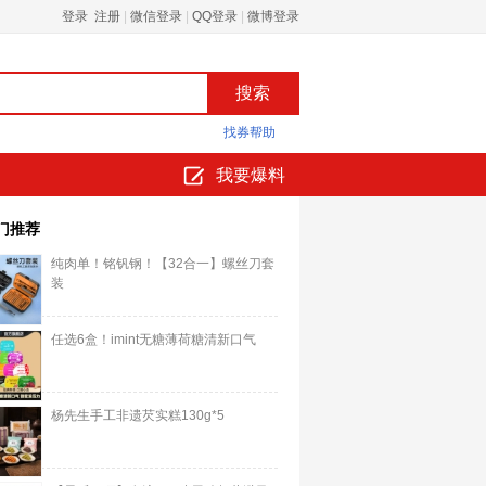
登录 注册
|
微信登录
|
QQ登录
|
微博登录
找券帮助
我要爆料
门推荐
纯肉单！铭钒钢！【32合一】螺丝刀套
装
任选6盒！imint无糖薄荷糖清新口气
杨先生手工非遗芡实糕130g*5