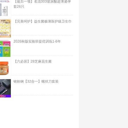
【最后一项】名流003玻尿酸超薄避孕
套26只
【完美呵护】益生菌极薄医护级卫生巾
2026秋版实验班提优训练1-6年
【六必居】28芝麻花生酱
铭钒钢【32合一】螺丝刀套装