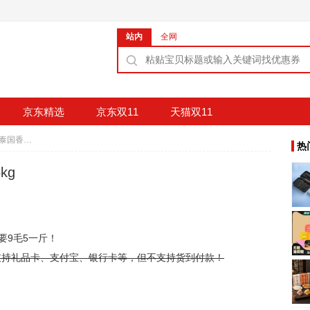
站内
全网
京东精选
京东双11
天猫双11
9.5元 福临门 金葵泰国香米 5kg
热
kg
要9毛5一斤！
。支持礼品卡、支付宝、银行卡等，但不支持货到付款！