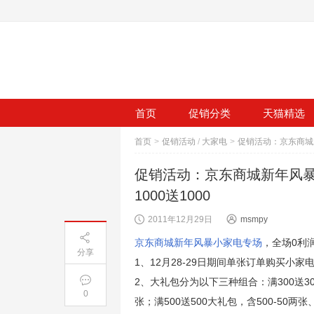
首页
促销分类
天猫精选
首页
>
促销活动
/
大家电
>
促销活动：京东商城新年风暴，
1000送1000
2011年12月29日
msmpy
京东商城新年风暴小家电专场
，全场0利润再
分享
1、12月28-29日期间单张订单购买小
2、大礼包分为以下三种组合：满300送300大
0
张；满500送500大礼包，含500-50两张、1