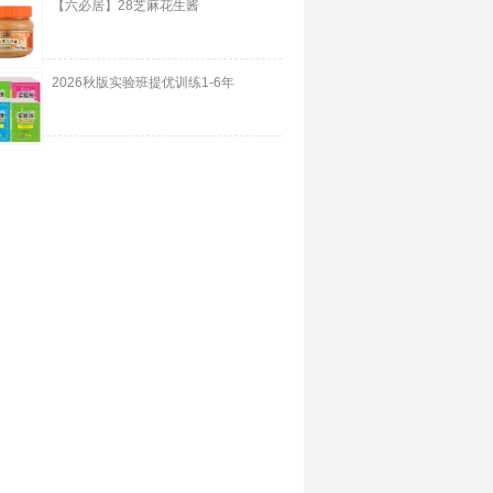
【六必居】28芝麻花生酱
2026秋版实验班提优训练1-6年