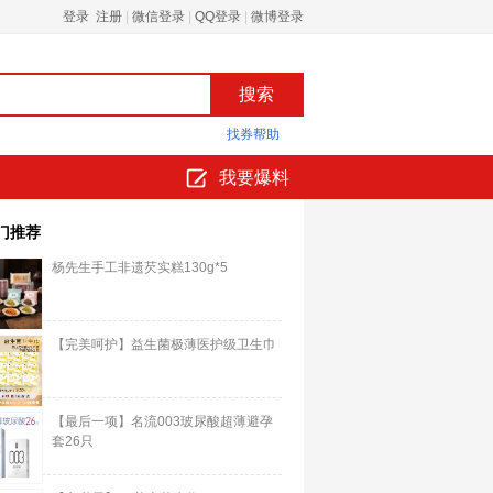
登录 注册
|
微信登录
|
QQ登录
|
微博登录
找券帮助
我要爆料
门推荐
杨先生手工非遗芡实糕130g*5
【完美呵护】益生菌极薄医护级卫生巾
【最后一项】名流003玻尿酸超薄避孕
套26只