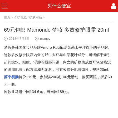
买什么便宜
首页
>
个护化妆
/
护肤用品
>
69元包邮 Mamonde 梦妆 多效修护眼霜 20ml
2013年7月8日
msmpy
梦妆是韩国化妆品品牌Amore Pacific爱茉莉太平洋旗下的子品牌。
这款多效修护眼霜内含的野生大豆与山茶花叶成分，可缓解干燥引
起的缺水、细纹、浮肿等眼部问题，内含的矿物质成份可恢复暗沉
的眼周肌肤；配方温和无刺激，可有效提升肌肤弹性，规格20ml。
苏宁易购
特价119元，参加满200减100元活动，购买两瓶，折后69
元一瓶。
同款亚马逊中国134.6元，当当网189元。