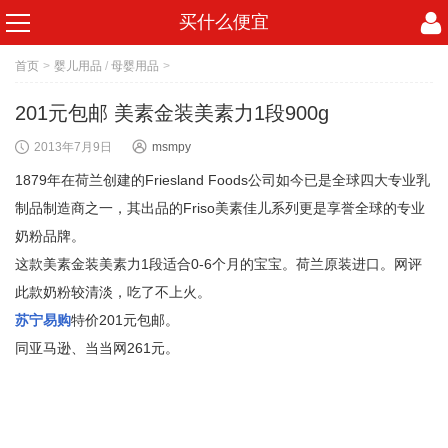
买什么便宜
首页
>
婴儿用品
/
母婴用品
>
201元包邮 美素金装美素力1段900g
2013年7月9日
msmpy
1879年在荷兰创建的Friesland Foods公司如今已是全球四大专业乳
制品制造商之一，其出品的Friso美素佳儿系列更是享誉全球的专业
奶粉品牌。
这款美素金装美素力1段适合0-6个月的宝宝。荷兰原装进口。网评
此款奶粉较清淡，吃了不上火。
苏宁易购
特价201元包邮。
同亚马逊、当当网261元。