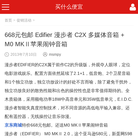
买什么便宜
首页
>
促销活动
>
668元包邮 Edifier 漫步者 C2X 多媒体音箱 +
M0 MKⅡ苹果闹钟音箱
2013年7月10日
msmpy
漫步者EDIFIER的C2X属于前作C2的升级版，外观夺人眼球，定位
电影游戏娱乐。配置方面依然延续了2.1+1，低音炮、2个卫星音箱
和1个独立功放，独立功放设计的好处不言而喻，除了避免干扰外，
独立功放良好的散热性能和出色的操控性也是非常值得期待的。全
木质箱体，采用额电功率18W中高音单元和35W低音单元，E.I.D.C.
漫步者智能失真度控制技术，对不同音源的高低电平输入兼容。还
配有遥控器，无线操控让音乐弥漫。
京东商城
特价668元包邮。还送M0 MKⅡ苹果闹钟音箱
漫步者（EDIFIER） M0 MKⅡ 2.0，这个亚马逊580元，新蛋网598