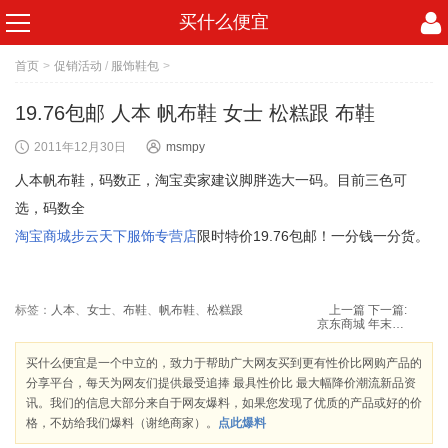
买什么便宜
首页
>
促销活动
/
服饰鞋包
>
19.76包邮 人本 帆布鞋 女士 松糕跟 布鞋
2011年12月30日
msmpy
人本帆布鞋，码数正，淘宝卖家建议脚胖选大一码。目前三色可
选，码数全
淘宝商城步云天下服饰专营店
限时特价19.76包邮！一分钱一分货。
标签：
人本
、
女士
、
布鞋
、
帆布鞋
、
松糕跟
上一篇
下一篇:
京东商城 年末大清仓 特价衣服 鞋子
买什么便宜是一个中立的，致力于帮助广大网友买到更有性价比网购产品的
分享平台，每天为网友们提供最受追捧 最具性价比 最大幅降价潮流新品资
讯。我们的信息大部分来自于网友爆料，如果您发现了优质的产品或好的价
格，不妨给我们爆料（谢绝商家）。
点此爆料