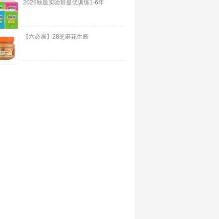
2026秋版实验班提优训练1-6年
【六必居】28芝麻花生酱