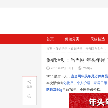
首页
促销分类
天猫精选
首页
>
促销活动
>
促销活动：当当网 年头年尾 万件商品大清仓
促销活动：当当网 年头年尾
2011年12月31日
msmpy
2011最后一天，
当当网年头年尾万件商品
本次活动有
化妆品
、
个人护理
、
家居日用
分享
防晒霜50g
目前70元，全网最低价格。
0