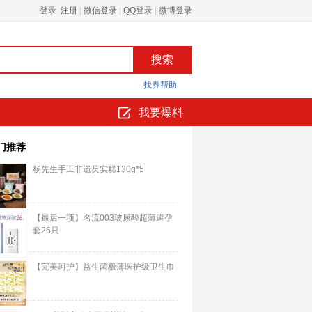
登录 注册
|
微信登录
|
QQ登录
|
微博登录
找券帮助
我要爆料
门推荐
杨先生手工非遗芡实糕130g*5
【最后一项】名流003玻尿酸超薄避孕
套26只
【完美呵护】益生菌极薄医护级卫生巾