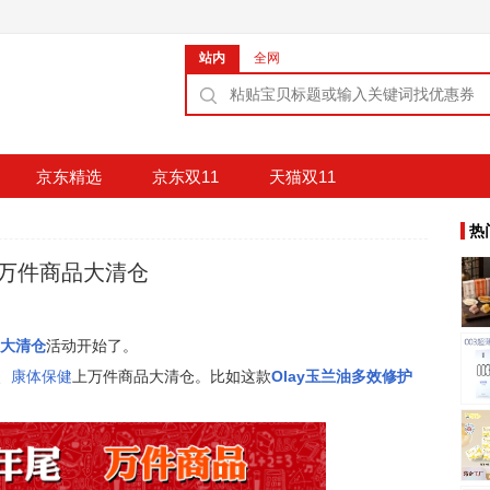
站内
全网
京东精选
京东双11
天猫双11
热
 万件商品大清仓
大清仓
活动开始了。
、
康体保健
上万件商品大清仓。比如这款
Olay玉兰油多效修护