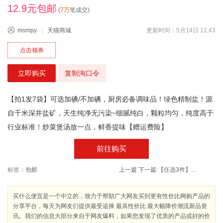
12.9元包邮
(
7万
笔成交)
msmpy
天猫商城
更新时间：5月14日 11:43
点击领券
立即购买
复制淘口令
【拍1发7袋】可选加碘/不加碘，厨房必备调味品！绿色精制盐！源
自千米深井盐矿，天生纯净无污染~细腻纯白，颗粒均匀，纯度高于
行业标准！炒菜煲汤放一点，鲜香提味【赠运费险】
前往购买
标签：
包邮
上一篇
下一篇:
【任选3件】妮维雅男女士润唇膏滋润补水
买什么便宜是一个中立的，致力于帮助广大网友买到更有性价比网购产品的
分享平台，每天为网友们提供最受追捧 最具性价比 最大幅降价潮流新品资
讯。我们的信息大部分来自于网友爆料，如果您发现了优质的产品或好的价