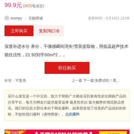
99.9元
(
20万
笔成交)
msmpy
天猫商城
更新时间：5月14日 12:08
立即购买
复制淘口令
深度补进水分 养分，干绷感瞬间消失!雪茶提取物，用低温超声技术
锁住活性，21.92到手50ml*2，，
前往购买
标签：
可复美
上一篇
下一篇:
免费试吃！黑松露苏打饼干25包约420g
买什么便宜是一个中立的，致力于帮助广大网友买到更有性价比网购产品的
分享平台，每天为网友们提供最受追捧 最具性价比 最大幅降价潮流新品资
讯。我们的信息大部分来自于网友爆料，如果您发现了优质的产品或好的价
格，不妨给我们爆料（谢绝商家）。
点此爆料