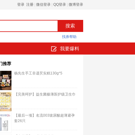
登录 注册
|
微信登录
|
QQ登录
|
微博登录
找券帮助
我要爆料
门推荐
杨先生手工非遗芡实糕130g*5
【完美呵护】益生菌极薄医护级卫生巾
【最后一项】名流003玻尿酸超薄避孕
套26只