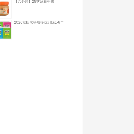
【六必居】28芝麻花生酱
2026秋版实验班提优训练1-6年