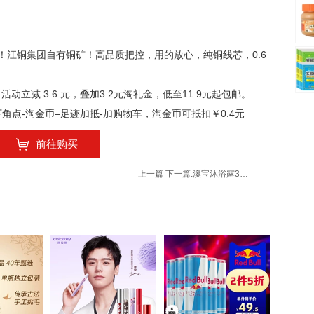
！江铜集团自有铜矿！高品质把控，用的放心，纯铜线芯，0.6
活动立减 3.6 元，叠加3.2元淘礼金，低至11.9元起包邮。
右下角点-淘金币–足迹加抵-加购物车，淘金币可抵扣￥0.4元
前往购买
上一篇
下一篇:
澳宝沐浴露3瓶家庭装