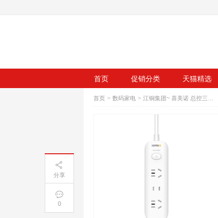
首页
促销分类
天猫精选
首页
>
数码家电
>
江铜集团~ 喜美诺 总控三位纯铜插排1.2
分享
0