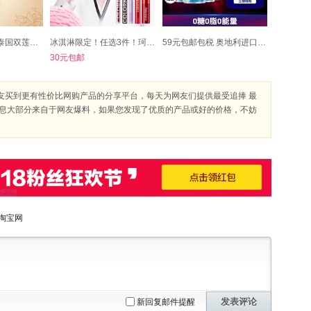
156元包邮包税 泰国双莲冰糖金丝燕窝45ml*6*2瓶
冰淇淋限定！任选3件！珂拉琪唇釉
59元包邮包税 奥地利进口 RedBull 红牛 劲能无糖功能饮料250ml*6罐*2件
30元包邮
友买到更有性价比网购产品的分享平台，每天为网友们提供最受追捧 最
信息大部分来自于网友爆料，如果您发现了优质的产品或好的价格，不妨
淘宝网
发表评论
新回复邮件提醒