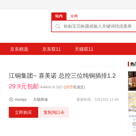
站内
全网
京东精选
京东双11
天猫双11
热
江铜集团~ 喜美诺 总控三位纯铜插排1.2
29.9元包邮
￥
69.9
(
4.3
折)
(
10万
笔成交)
msmpy
天猫商城
更新时间：5月23日 12:44
立即购买
复制淘口令