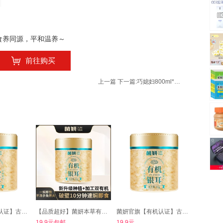
]食养同源，平和温养～
前往购买
上一篇
下一篇:
巧媳妇800ml*3生抽料酒香醋
菌妍官旗【有机认证】古田本草银耳40g/罐
【品质超好】菌妍本草有机银耳40g
菌妍官旗【有机认证】古田本草银耳
19.9元包邮
19.9元