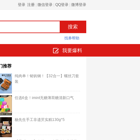
登录 注册
|
微信登录
|
QQ登录
|
微博登录
找券帮助
我要爆料
门推荐
纯肉单！铭钒钢！【32合一】螺丝刀套
装
任选6盒！imint无糖薄荷糖清新口气
杨先生手工非遗芡实糕130g*5