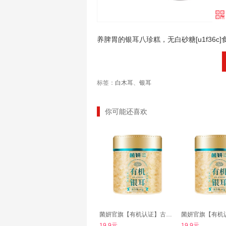
养脾胃的银耳八珍糕，无白砂糖[u1f36c
标签：
白木耳
、
银耳
你可能还喜欢
菌妍官旗【有机认证】古田本草银耳
19.9元
19.9元