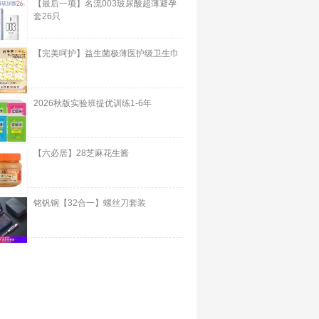
【最后一项】名流003玻尿酸超薄避孕
套26只
【完美呵护】益生菌极薄医护级卫生巾
2026秋版实验班提优训练1-6年
【六必居】28芝麻花生酱
铭钒钢【32合一】螺丝刀套装