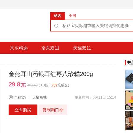
站内
全网
京东精选
京东双11
天猫双11
热
金燕耳山药银耳红枣八珍糕200g
29.8元
￥
33.9
(
8.8
折)
(
7万
笔成交)
msmpy
天猫商城
更新时间：6月11日 15:14
立即购买
复制淘口令