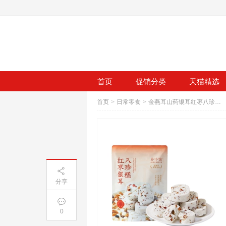
首页
促销分类
天猫精选
首页
>
日常零食
>
金燕耳山药银耳红枣八珍糕200g
分享
0