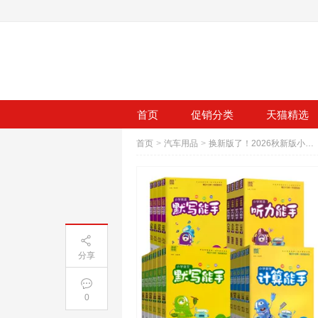
首页
促销分类
天猫精选
首页
>
汽车用品
>
换新版了！2026秋新版小学默写能手1-6年级
分享
0