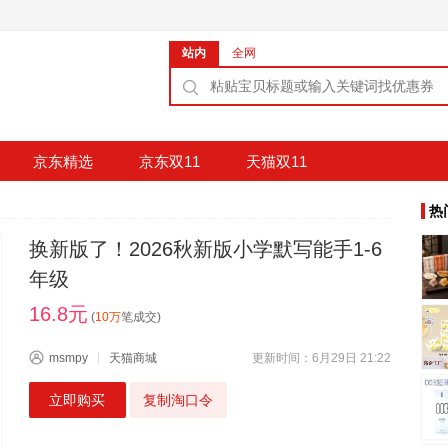
站内
全网
京东精选
京东双11
天猫双11
热
换新版了！2026秋新版小学默写能手1-6
年级
16.8元
(
10万
笔成交)
msmpy
天猫商城
更新时间：6月29日 21:22
立即购买
复制淘口令