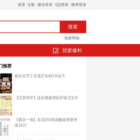
登录 注册
|
微信登录
|
QQ登录
|
微博登录
找券帮助
我要爆料
门推荐
杨先生手工非遗芡实糕130g*5
【完美呵护】益生菌极薄医护级卫生巾
【最后一项】名流003玻尿酸超薄避孕
套26只