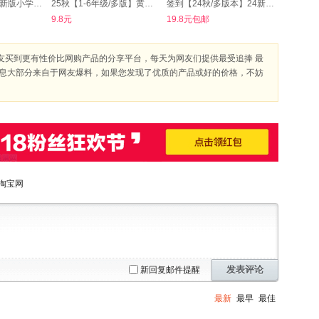
签到！2025秋季新版小学实验班提优训练
25秋【1-6年级/多版】黄冈100分尖子生密卷
签到【24秋/多版本】24新小学5星学霸！
9.8元
19.8元包邮
友买到更有性价比网购产品的分享平台，每天为网友们提供最受追捧 最
信息大部分来自于网友爆料，如果您发现了优质的产品或好的价格，不妨
淘宝网
发表评论
新回复邮件提醒
最新
最早
最佳