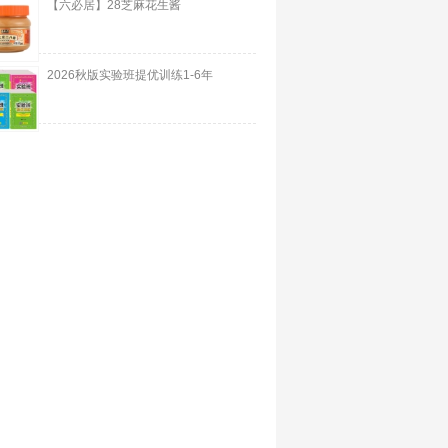
【六必居】28芝麻花生酱
2026秋版实验班提优训练1-6年