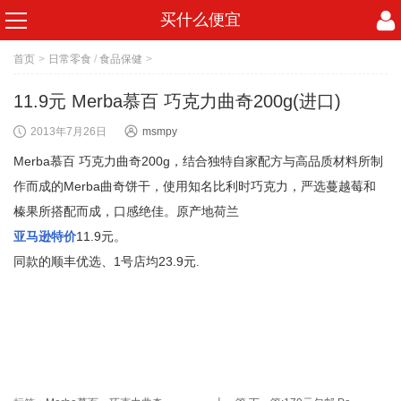
买什么便宜
首页
>
日常零食
/
食品保健
>
11.9元 Merba慕百 巧克力曲奇200g(进口)
2013年7月26日
msmpy
Merba慕百 巧克力曲奇200g，结合独特自家配方与高品质材料所制
作而成的Merba曲奇饼干，使用知名比利时巧克力，严选蔓越莓和
榛果所搭配而成，口感绝佳。原产地荷兰
亚马逊特价
11.9元。
同款的顺丰优选、1号店均23.9元.