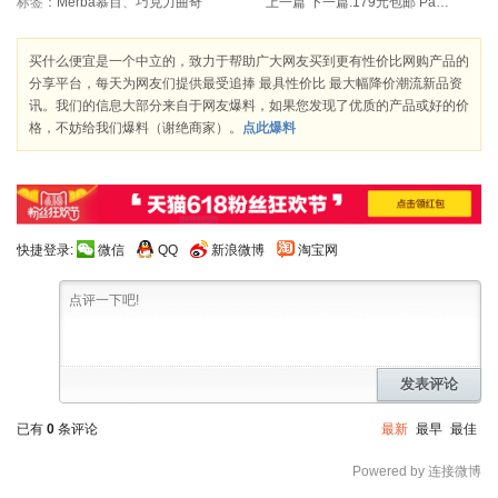
标签：
Merba慕百
、
巧克力曲奇
上一篇
下一篇:
179元包邮 Panasonic 松下 MC-CG321 袋型卧式吸尘器
买什么便宜是一个中立的，致力于帮助广大网友买到更有性价比网购产品的
分享平台，每天为网友们提供最受追捧 最具性价比 最大幅降价潮流新品资
讯。我们的信息大部分来自于网友爆料，如果您发现了优质的产品或好的价
格，不妨给我们爆料（谢绝商家）。
点此爆料
快捷登录:
微信
QQ
新浪微博
淘宝网
发表评论
已有
0
条评论
最新
最早
最佳
Powered by 连接微博