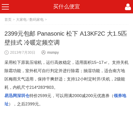
买什么便宜
首页
>
大家电
/
数码家电
>
2399元包邮 Panasonic 松下 A13KF2C 大1.5匹
壁挂式 冷暖定频空调
2013年7月30日
msmpy
采用松下原装压缩机，运行高效稳定，适用面积15~17㎡。支持关机
除霜功能，室外机可自行判定并进行除霜；抽湿功能，适合南方地
区梅雨天气适用，保持干爽舒适；支持12小时定时开/关机，2级能
耗，内机尺寸214*283*803。
易迅网深圳仓
特价2599元，可以用满2000减200元优惠券（
领券地
址
），之后2399元。