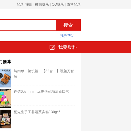
登录 注册
|
微信登录
|
QQ登录
|
微博登录
找券帮助
我要爆料
门推荐
纯肉单！铭钒钢！【32合一】螺丝刀套
装
任选6盒！imint无糖薄荷糖清新口气
杨先生手工非遗芡实糕130g*5