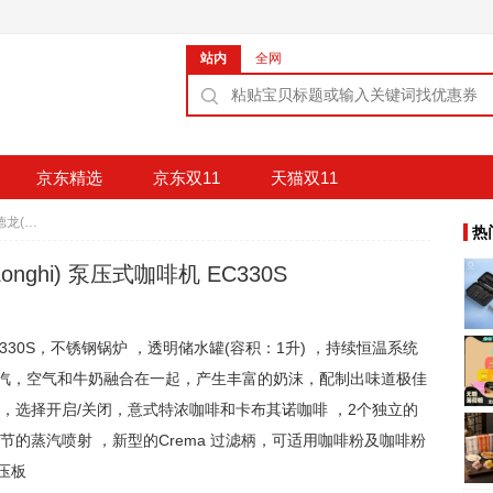
站内
全网
京东精选
京东双11
天猫双11
1299元包邮 意大利德龙(De’Longhi) 泵压式咖啡机 EC330S
热
onghi) 泵压式咖啡机 EC330S
 EC330S，不锈钢锅炉 ，透明储水罐(容积：1升) ，持续恒温系统
蒸汽，空气和牛奶融合在一起，产生丰富的奶沫，配制出味道极佳
，选择开启/关闭，意式特浓咖啡和卡布其诺咖啡 ，2个独立的
节的蒸汽喷射 ，新型的Crema 过滤柄，可适用咖啡粉及咖啡粉
压板