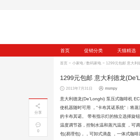
首页
促销分类
天猫精选
首页
>
小家电
/
数码家电
>
1299元包邮 意大利德龙(De’L
2013年7月31日
msmpy
意大利德龙(De’Longhi) 泵压式咖啡机
使机器随时可用 ，“卡布其诺系统”：将
分享
的卡布其诺。 带有指示灯的独立选择旋钮
温度调节器，控制水温和蒸汽温度 ，可调
0
包(易理包)，，可卸式滴盘 ，一体式咖啡