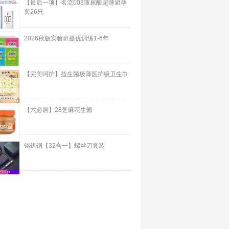
【最后一项】名流003玻尿酸超薄避孕
套26只
2026秋版实验班提优训练1-6年
【完美呵护】益生菌极薄医护级卫生巾
【六必居】28芝麻花生酱
铭钒钢【32合一】螺丝刀套装