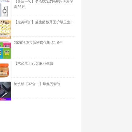
【最后一项】名流003玻尿酸超薄避孕
套26只
【完美呵护】益生菌极薄医护级卫生巾
2026秋版实验班提优训练1-6年
【六必居】28芝麻花生酱
铭钒钢【32合一】螺丝刀套装