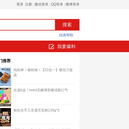
登录 注册
|
微信登录
|
QQ登录
|
微博登录
找券帮助
我要爆料
门推荐
纯肉单！铭钒钢！【32合一】螺丝刀套
装
任选6盒！imint无糖薄荷糖清新口气
杨先生手工非遗芡实糕130g*5