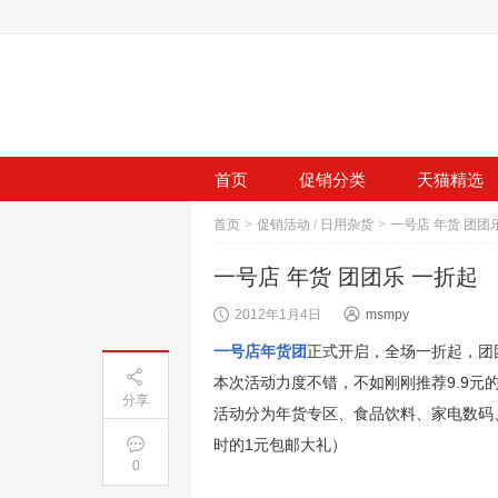
首页
促销分类
天猫精选
首页
>
促销活动
/
日用杂货
>
一号店 年货 团团
一号店 年货 团团乐 一折起
2012年1月4日
msmpy
一号店年货团
正式开启，全场一折起，团团乐，
本次活动力度不错，不如刚刚推荐9.9元
分享
活动分为年货专区、食品饮料、家电数码
时的1元包邮大礼）
0