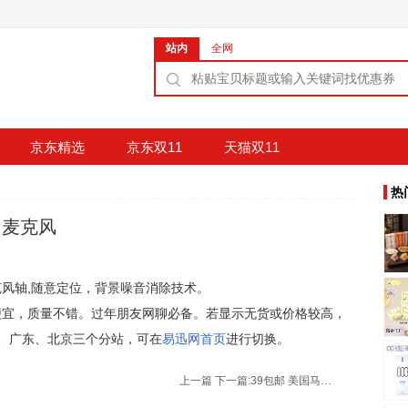
站内
全网
京东精选
京东双11
天猫双11
热
1 麦克风
麦克风轴,随意定位，背景噪音消除技术。
格便宜，质量不错。过年朋友网聊必备。若显示无货或价格较高，
、广东、北京三个分站，可在
易迅网首页
进行切换。
上一篇
下一篇:
39包邮 美国马球协会男士休闲袜子颜色随机六双装(均码)