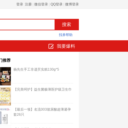
登录 注册
|
微信登录
|
QQ登录
|
微博登录
找券帮助
我要爆料
门推荐
杨先生手工非遗芡实糕130g*5
【完美呵护】益生菌极薄医护级卫生巾
【最后一项】名流003玻尿酸超薄避孕
套26只