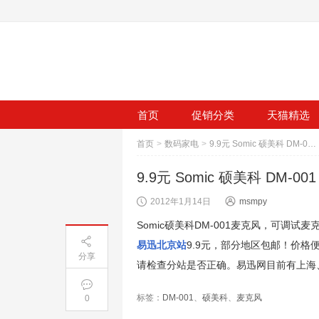
首页
促销分类
天猫精选
首页
>
数码家电
>
9.9元 Somic 硕美科 DM-001 麦克风
9.9元 Somic 硕美科 DM-00
2012年1月14日
msmpy
Somic硕美科DM-001麦克风，可调试
易迅北京站
9.9元，部分地区包邮！价
分享
请检查分站是否正确。易迅网目前有上海
标签：
DM-001
、
硕美科
、
麦克风
0