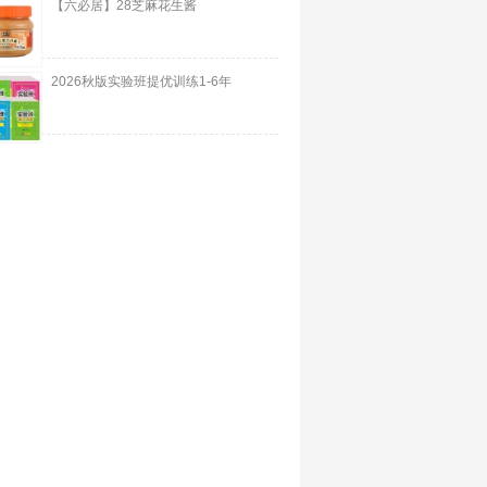
【六必居】28芝麻花生酱
2026秋版实验班提优训练1-6年