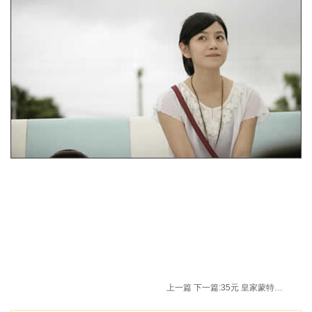
上一篇
下一篇:
35元 皇家蒙特垒特级初榨橄榄油 500ml（铁听）