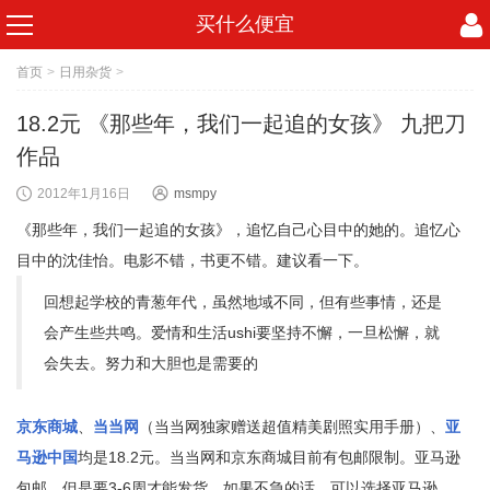
买什么便宜
首页
>
日用杂货
>
18.2元 《那些年，我们一起追的女孩》 九把刀
作品
2012年1月16日
msmpy
《那些年，我们一起追的女孩》，追忆自己心目中的她的。追忆心
目中的沈佳怡。电影不错，书更不错。建议看一下。
回想起学校的青葱年代，虽然地域不同，但有些事情，还是
会产生些共鸣。爱情和生活ushi要坚持不懈，一旦松懈，就
会失去。努力和大胆也是需要的
京东商城
、
当当网
（当当网独家赠送超值精美剧照实用手册）、
亚
马逊中国
均是18.2元。当当网和京东商城目前有包邮限制。亚马逊
包邮，但是要3-6周才能发货。如果不急的话，可以选择亚马逊。