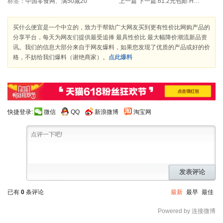
标签：
中国零食网
、
满50减20
上一篇
下一篇:
61.2元包邮 HUGGIES 好奇 棉柔滋润 婴儿柔润湿巾 80抽补充装（共4包）
买什么便宜是一个中立的，致力于帮助广大网友买到更有性价比网购产品的
分享平台，每天为网友们提供最受追捧 最具性价比 最大幅降价潮流新品资
讯。我们的信息大部分来自于网友爆料，如果您发现了优质的产品或好的价
格，不妨给我们爆料（谢绝商家）。
点此爆料
快捷登录:
微信
QQ
新浪微博
淘宝网
发表评论
已有
0
条评论
最新
最早
最佳
Powered by 连接微博