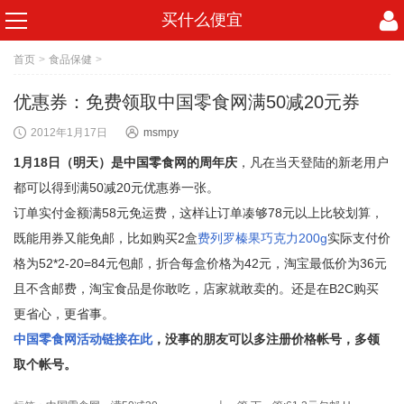
买什么便宜
首页
>
食品保健
>
优惠券：免费领取中国零食网满50减20元券
2012年1月17日
msmpy
1月18日（明天）是中国零食网的周年庆
，凡在当天登陆的新老用户
都可以得到满50减20元优惠券一张。
订单实付金额满58元免运费，这样让订单凑够78元以上比较划算，
既能用券又能免邮，比如购买2盒
费列罗榛果巧克力200g
实际支付价
格为52*2-20=84元包邮，折合每盒价格为42元，淘宝最低价为36元
且不含邮费，淘宝食品是你敢吃，店家就敢卖的。还是在B2C购买
更省心，更省事。
中国零食网活动链接在此
，没事的朋友可以多注册价格帐号，多领
取个帐号。