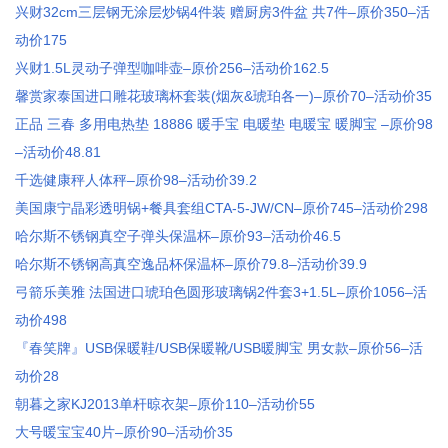
兴财32cm三层钢无涂层炒锅4件装 赠厨房3件盆 共7件–原价350–活
动价175
兴财1.5L灵动子弹型咖啡壶–原价256–活动价162.5
馨赏家泰国进口雕花玻璃杯套装(烟灰&琥珀各一)–原价70–活动价35
正品 三春 多用电热垫 18886 暖手宝 电暖垫 电暖宝 暖脚宝 –原价98
–活动价48.81
千选健康秤人体秤–原价98–活动价39.2
美国康宁晶彩透明锅+餐具套组CTA-5-JW/CN–原价745–活动价298
哈尔斯不锈钢真空子弹头保温杯–原价93–活动价46.5
哈尔斯不锈钢高真空逸品杯保温杯–原价79.8–活动价39.9
弓箭乐美雅 法国进口琥珀色圆形玻璃锅2件套3+1.5L–原价1056–活
动价498
『春笑牌』USB保暖鞋/USB保暖靴/USB暖脚宝 男女款–原价56–活
动价28
朝暮之家KJ2013单杆晾衣架–原价110–活动价55
大号暖宝宝40片–原价90–活动价35