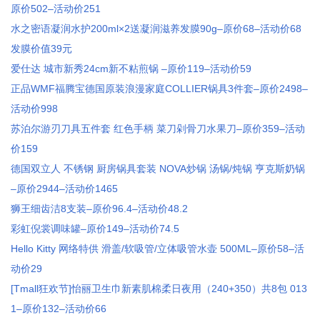
原价502–活动价251
水之密语凝润水护200ml×2送凝润滋养发膜90g–原价68–活动价68
发膜价值39元
爱仕达 城市新秀24cm新不粘煎锅 –原价119–活动价59
正品WMF福腾宝德国原装浪漫家庭COLLIER锅具3件套–原价2498–
活动价998
苏泊尔游刃刀具五件套 红色手柄 菜刀剁骨刀水果刀–原价359–活动
价159
德国双立人 不锈钢 厨房锅具套装 NOVA炒锅 汤锅/炖锅 亨克斯奶锅
–原价2944–活动价1465
狮王细齿洁8支装–原价96.4–活动价48.2
彩虹倪裳调味罐–原价149–活动价74.5
Hello Kitty 网络特供 滑盖/软吸管/立体吸管水壶 500ML–原价58–活
动价29
[Tmall狂欢节]怡丽卫生巾新素肌棉柔日夜用（240+350）共8包 013
1–原价132–活动价66