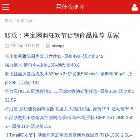
买什么便宜
首页
>
促销活动
>
转载：淘宝网购狂欢节促销商品推荐-居家
2011年11月10日
msmpy
张小泉典雅绿厨房套刀六件套–原价498–活动价249
强力拒水 晴雨伞–原价135–活动价48.6
海飞丝丝源复活洗发水530mlx2+护发素530mlx2+按摩膏90gx2–原
价368–活动价184
特力屋HOLA 厨房收纳架 二层滤水收纳架附托盘–原价339–活动价1
52.55
特力屋 多功能食物料理器 包含九大功能用途–原价199–活动价99.5
正品膳魔师不锈钢真空滤网泡茶/保温杯/随手杯 CMK-351-SBK 350
ml–原价310–活动价155
【Tmall狂欢节】膳魔师家庭用高真空断热保温壶 THJ-1500 1.5L–