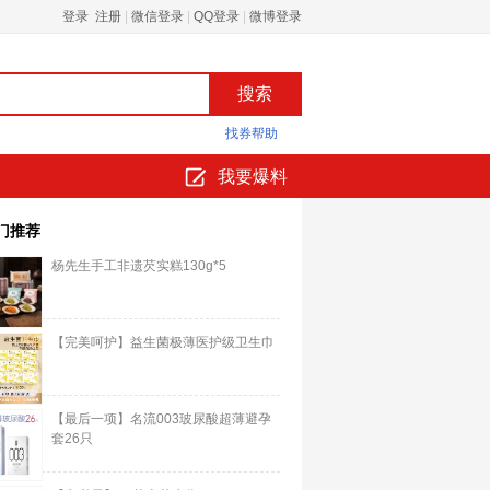
登录 注册
|
微信登录
|
QQ登录
|
微博登录
找券帮助
我要爆料
门推荐
杨先生手工非遗芡实糕130g*5
【完美呵护】益生菌极薄医护级卫生巾
【最后一项】名流003玻尿酸超薄避孕
套26只