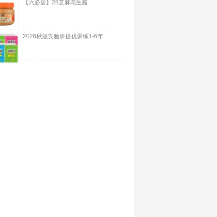
【六必居】28芝麻花生酱
2026秋版实验班提优训练1-6年