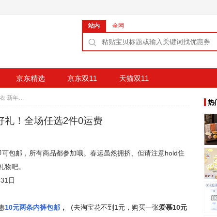
站内
全网
京东精选
京东双11
天猫双11
促销活动：爱慕内衣 新年有好礼！全场任选2件0运费
热
好礼！全场任选2件0运费
可包邮，所有商品都参加哦。春运虽然拥挤、但请注意hold住
礼物吧。
月31日
惠
10元两条内裤包邮
，（
去淘宝花不到1元，购买一张
爱慕10元