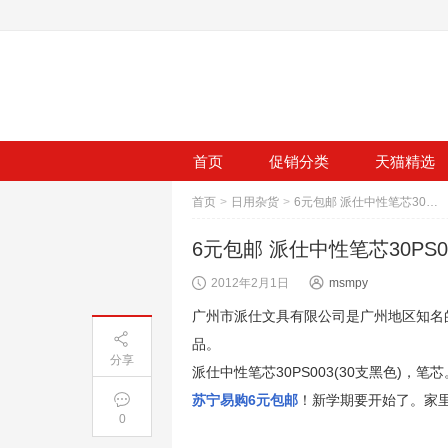
首页
促销分类
天猫精选
首页
>
日用杂货
>
6元包邮 派仕中性笔芯30PS003(30支黑色)
6元包邮 派仕中性笔芯30PS00
2012年2月1日
msmpy
广州市派仕文具有限公司是广州地区知名
品。
分享
派仕中性笔芯30PS003(30支黑色)，笔芯
苏宁易购6元包邮
！新学期要开始了。家
0