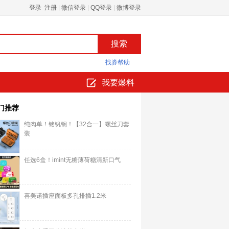
登录 注册
|
微信登录
|
QQ登录
|
微博登录
找券帮助
我要爆料
门推荐
纯肉单！铭钒钢！【32合一】螺丝刀套
装
任选6盒！imint无糖薄荷糖清新口气
喜美诺插座面板多孔排插1.2米