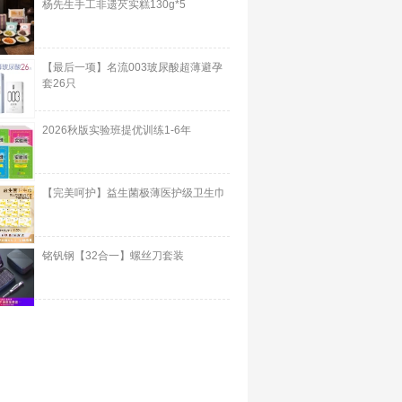
杨先生手工非遗芡实糕130g*5
【最后一项】名流003玻尿酸超薄避孕
套26只
2026秋版实验班提优训练1-6年
【完美呵护】益生菌极薄医护级卫生巾
铭钒钢【32合一】螺丝刀套装