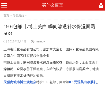
买什么便宜
首页
>
母婴用品
>
19.6包邮 韦博士美白 瞬间渗透补水保湿面霜
50G
2012年2月4日
msmpy
上海韦氏化妆品有限公司，是加拿大宝姿（国际）化妆品集团有限
公司在中国区独家授权合作企业
韦博士美白，瞬间渗透补水保湿面霜50G，锁住水分，全面改善干
燥粗糙，全面改善干燥粗糙，灰暗的肤质，令肌肤滋润柔滑，对油
田肌肤有非常好的控油效果。
天猫商城韦博士旗舰店
特价19.6包邮，同时加
0.1元送美白净肤乳
。