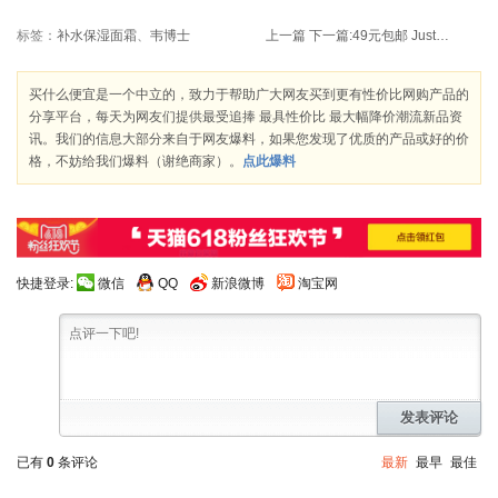
标签：
补水保湿面霜
、
韦博士
上一篇
下一篇:
49元包邮 Justyle男士V领半开襟素色长袖T恤男款长袖JD29113008
买什么便宜是一个中立的，致力于帮助广大网友买到更有性价比网购产品的
分享平台，每天为网友们提供最受追捧 最具性价比 最大幅降价潮流新品资
讯。我们的信息大部分来自于网友爆料，如果您发现了优质的产品或好的价
格，不妨给我们爆料（谢绝商家）。
点此爆料
快捷登录:
微信
QQ
新浪微博
淘宝网
发表评论
已有
0
条评论
最新
最早
最佳