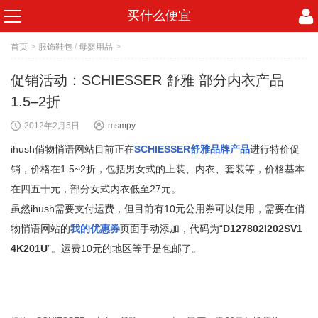
买什么便宜
首页
>
服饰鞋包
/
母婴用品
>
促销活动：SCHIESSER 舒雅 部分内衣产品
1.5–2折
2012年2月5日
msmpy
ihush俏物悄语网站目前正在
SCHIESSER舒雅品牌产品
进行特价促
销，价格在1.5~2折，包括男女式的上装、内衣、套装等，价格基本
在四五十元，部分女式内衣低至27元。
虽然ihush需要支付运费，但目前有10元公用券可以使用，需要在俏
物悄语网站的
我的优惠券
页面手动添加，代码为“
D127802I202SV1
4K201U
”。运费10元的地区等于是包邮了。