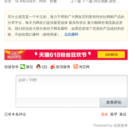
标签：
SCHIESSER
、
内衣
、
舒雅
上一篇
下一篇:
39元包邮 原价280元的《猫和老鼠（142集完整收藏版）（12DVD）
买什么便宜是一个中立的，致力于帮助广大网友买到更有性价比网购产品的
分享平台，每天为网友们提供最受追捧 最具性价比 最大幅降价潮流新品资
讯。我们的信息大部分来自于网友爆料，如果您发现了优质的产品或好的价
格，不妨给我们爆料（谢绝商家）。
点此爆料
快捷登录:
微信
QQ
新浪微博
淘宝网
发表评论
已有
0
条评论
最新
最早
最佳
Powered by 连接微博